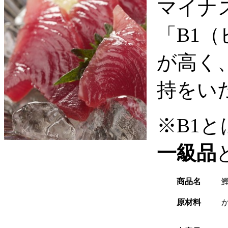
マイナ
「B1
が高く
持をい
※B1と
一級品
商品名
原材料