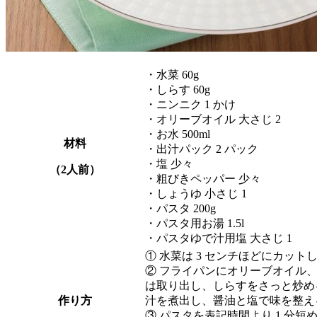
・水菜 60g
・しらす 60g
・ニンニク 1 かけ
・オリーブオイル 大さじ 2
・お水 500ml
材料
・出汁パック 2 パック
・塩 少々
（2人前）
・粗びきペッパー 少々
・しょうゆ 小さじ 1
・パスタ 200g
・パスタ用お湯 1.5l
・パスタゆで汁用塩 大さじ 1
① 水菜は 3 センチほどにカッ
② フライパンにオリーブオイル
は取り出し、しらすをさっと炒める
作り方
汁を煮出し、醤油と塩で味を整え
③ パスタを表記時間より 1 分短