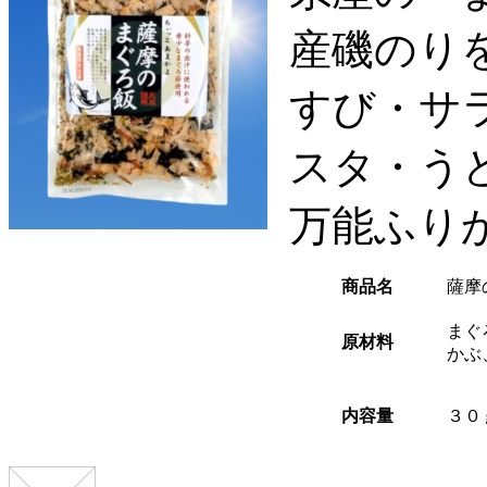
産磯のり
すび・サ
スタ・う
万能ふり
商品名
薩摩
まぐ
原材料
かぶ
内容量
３０