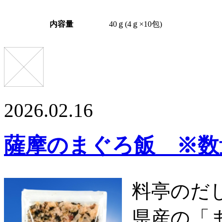
内容量
40ｇ(4ｇ×10包)
2026.02.16
薩摩のまぐろ飯 ※数
料亭のだ
県産の「