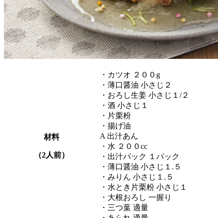
・カツオ ２００g
・薄口醤油 小さじ２
・おろし生姜 小さじ１/２
・酒 小さじ１
・片栗粉
・揚げ油
A 出汁あん
材料
・水 ２００cc
（2人前）
・出汁パック １パック
・薄口醤油 小さじ１.５
・みりん 小さじ１.５
・水とき片栗粉 小さじ１
・大根おろし 一握り
・三つ葉 適量
・あられ 適量