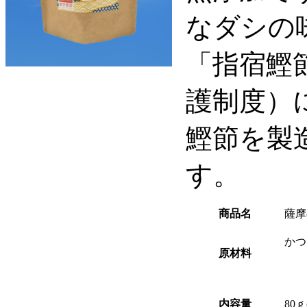
なダシの
「指宿鰹
護制度）
鰹節を製
す。
商品名
薩摩
かつ
原材料
内容量
80ｇ