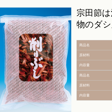
宗田節は
物のダシ
商品名
原材料
内容量
商品名
原材料
内容量