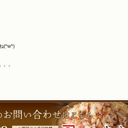
^w^)
。。。