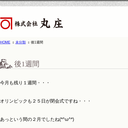
HOME
未分類
後1週間
ホーム
株式会
後1週間
今月も残り１週間・・・
オリンピックも２５日が閉会式ですね・・・
あっという間の２月でしたね(*^ω^*)