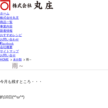
ホーム
株式会社丸庄
商品一覧
事業内容
新着情報
おすすめレシピ
お問い合わせ
facebook
会社概要
サイトマップ
お問い合せ
HOME
未分類
雨～
雨～
今月も残すところ・・・
約10日(*^ω^*)