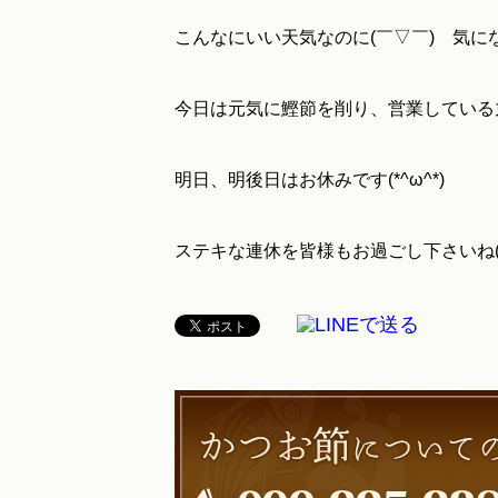
こんなにいい天気なのに(￣▽￣) 気に
今日は元気に鰹節を削り、営業している
明日、明後日はお休みです(*^ω^*)
ステキな連休を皆様もお過ごし下さいね(o^