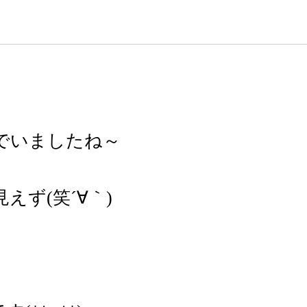
でいましたね～
ず(笑´∀｀)