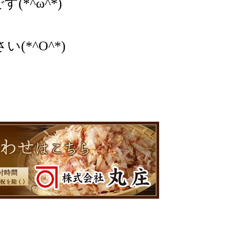
*^ω^*)
*^O^*)